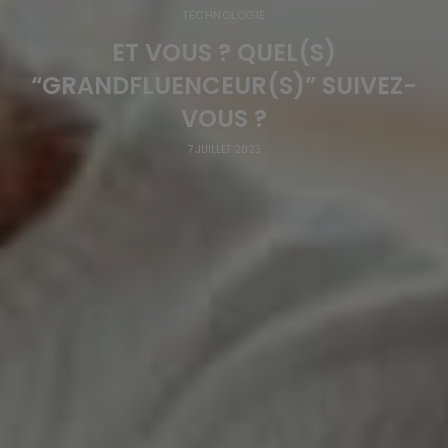
TECHNOLOGIE
ET VOUS ? QUEL(S)
“GRANDFLUENCEUR(S)” SUIVEZ-
VOUS ?
7 JUILLET 2023