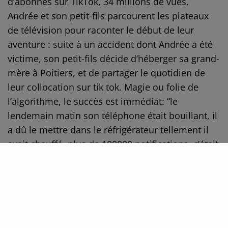
d’abonnés sur TikTok, 34 millions de vues.
Andrée et son petit-fils parcourent les plateaux
de télévision pour raconter le début de leur
aventure : suite à un accident dont Andrée a été
victime, son petit-fils décide d’héberger sa grand-
mère à Poitiers, et de partager le quotidien de
leur collocation sur tik tok. Magie ou folie de
l’algorithme, le succès est immédiat: “le
lendemain matin son téléphone était bouillant, il
a dû le mettre dans le réfrigérateur tellement il
avait chauffé, plus de 100000 notifications, c’était
impressionnant », raconte Mamie Andrée.
Même succès pour Papy Mich, influenceur
horloger. À 73 ans, ce bijoutier Rouennais est
devenu en quelques semaines une star de Tik
Tok. Il utilise le réseau social pour mettre en