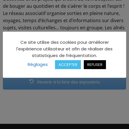
de bouger au quotidien et de s’aérer le corps et l’esprit !
Le réseau associatif organise sorties en pleine nature,
voyages, temps d’échanges et d’informations sur divers
sujets, visites culturelles… toujours en groupe. Les aînés
sont dynamiques et actifs ! C’est ce qu’entend
démontrer chaque jour Générations Mouvement.
Ce site utilise des cookies pour améliorer
l'expérience utilisateur et afin de réaliser des
Tél : 09 67 01 24 38 /
statistiques de fréquentation.
www.pyreneesatlantiques.generations-mouvement.org
Réglages
ACCEPTER
REFUSER
Revenir à la liste des exposants