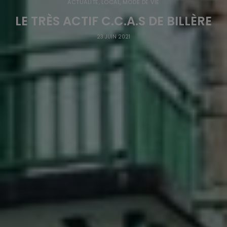
ACTUALITÉ
,
LOCAL
,
MODE DE VIE
LE TRÈS ACTIF C.C.A.S DE BILLÈRE
23 JUIN 2021