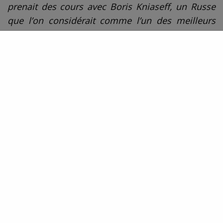
prenait des cours avec Boris Kniaseff, un Russe
que l’on considérait comme l’un des meilleurs
professeurs… Une odeur particulière de vieux
bois, de lavande et de sueur.
«
Mon petit frère
de Jean-Louis FOURNIER,
Editions Philippe Rey, 18 €