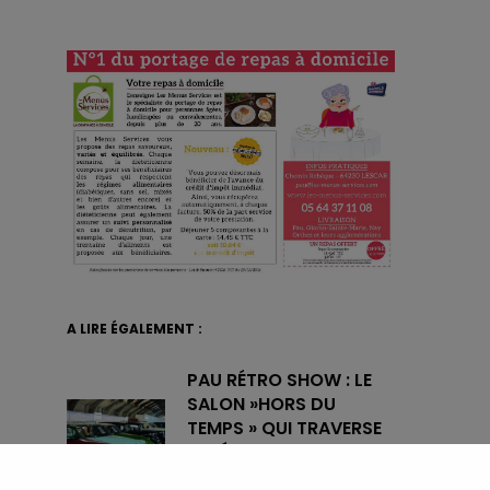
A LIRE ÉGALEMENT :
PAU RÉTRO SHOW : LE
SALON »HORS DU
TEMPS » QUI TRAVERSE
LES ÉPOQUES
16 JUILLET 2024