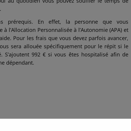
ui au quotidien vous pouvez souffler le temps de
.
ns prérequis. En effet, la personne que vous
e à l’Allocation Personnalisée à l’Autonomie (APA) et
’aide. Pour les frais que vous devez parfois avancer,
us sera allouée spécifiquement pour le répit si le
. S’ajoutent 992 € si vous êtes hospitalisé afin de
che dépendant.