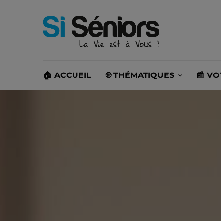
🏠 ACCUEIL
🌐 THÉMATIQUES
📰 V