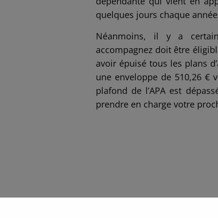
dépendante qui vient en app
quelques jours chaque année
Néanmoins, il y a certai
accompagnez doit être éligibl
avoir épuisé tous les plans d
une enveloppe de 510,26 € vo
plafond de l’APA est dépassé
prendre en charge votre pro