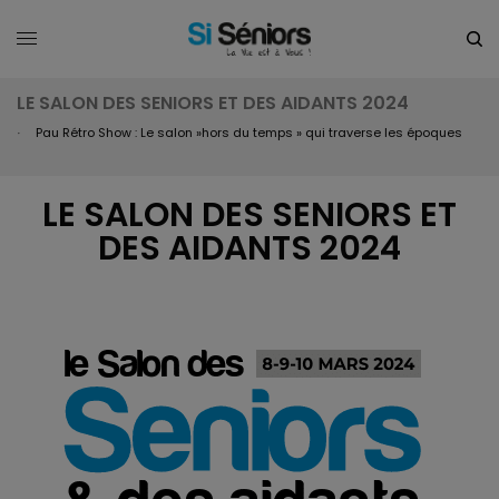
LE SALON DES SENIORS ET DES AIDANTS 2024
Pau Rétro Show : Le salon »hors du temps » qui traverse les époques
L’été est là ! Notre sélection de loisirs près de chez vous !
LE SALON DES SENIORS ET
DES AIDANTS 2024