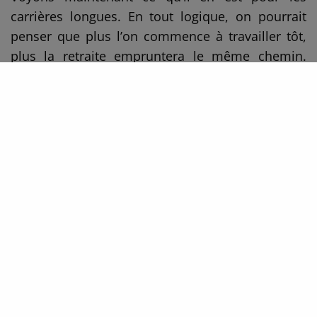
carrières longues. En tout logique, on pourrait
penser que plus l’on commence à travailler tôt,
plus la retraite empruntera le même chemin.
Mais ce n’est pas si simple. En effet, les
conditions sont bien déterminées. Avec la
nouvelle réforme, il faudra par exemple avoir
travaillé avant 20 ans pour pouvoir partir entre
60 et 62 ans (tout dépend de l’année de
naissance). Le critère d’âge n’est cependant pas
suffisant. Le nombre de trimestres entre
également en compte car il faut en avoir cumulé
entre 169 et 172 (42 ans et 3 mois et 43 ans) !
Le B.A-BA pour un départ à la retraite en
toute sérénité