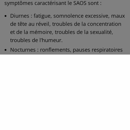
symptômes caractérisant le SAOS sont :
Diurnes : fatigue, somnolence excessive, maux
de tête au réveil, troubles de la concentration
et de la mémoire, troubles de la sexualité,
troubles de l’humeur.
Nocturnes : ronflements, pauses respiratoires
(le plus souvent constatées par l’entourage),
réveils fréquents, sensation d’étouffement,
sueurs nocturnes, nombreux levers pour aller
uriner.
L’hypoxie (manque d’oxygène) induite par la
répétition des pauses respiratoires augmente le
risque de complications cardiovasculaires
comme l’hypertension artérielle et les troubles
du rythme cardiaque, le risque d’accident